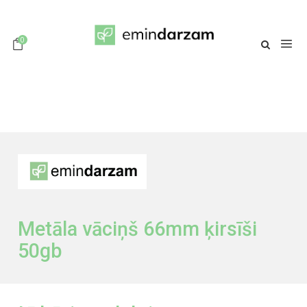
0
Metāla vāciņš 66mm ķirsīši
50gb