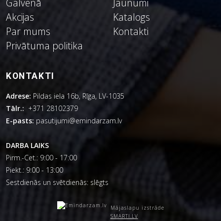
Galvenā
Jaunumi
Akcijas
Katalogs
Par mums
Kontakti
Privātuma politika
KONTAKTI
Adrese:
Pildas iela 16b, Rīga, LV-1035
Tālr.:
+371 28102379
E-pasts:
pasutijumi@emindarzam.lv
DARBA LAIKS
Pirm.-Cet.: 9:00 - 17:00
Piekt.: 9:00 - 13:00
Sestdienās un svētdienās: slēgts
Mājaslapu izstrāde
SMARTI.LV