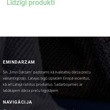
Līdzīgi produkti
EMINDARZAM
SIA „Emin Dārzam” pazīstams kā kvalitatīvu dārza preču
vairumtirgotājs. Latvijas tirgū izplatām Eiropā iecienītus,
kā arī Latvijā ražotus produktus. Sadarbojamies ar
labākajiem dārza preču tirgotājiem.
NAVIGĀCIJA