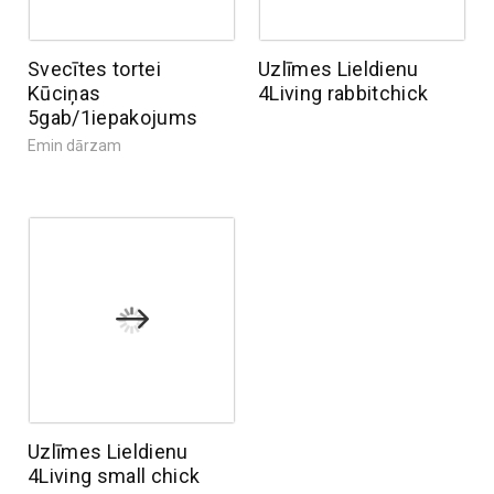
Svecītes tortei
Uzlīmes Lieldienu
Kūciņas
4Living rabbitchick
5gab/1iepakojums
Emin dārzam
Uzlīmes Lieldienu
4Living small chick