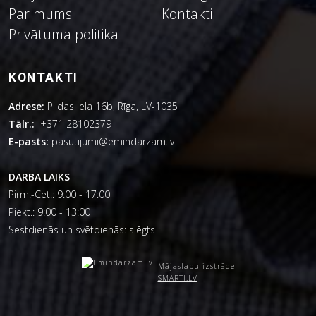
Par mums
Kontakti
Privātuma politika
KONTAKTI
Adrese:
Pildas iela 16b, Rīga, LV-1035
Tālr.:
+371 28102379
E-pasts:
pasutijumi@emindarzam.lv
DARBA LAIKS
Pirm.-Cet.: 9:00 - 17:00
Piekt.: 9:00 - 13:00
Sestdienās un svētdienās: slēgts
Mājaslapu izstrāde
SMARTI.LV