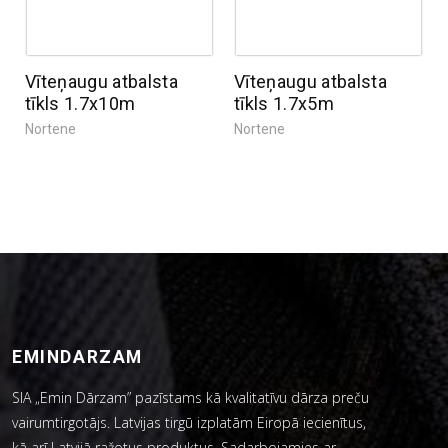
Vīteņaugu atbalsta
Vīteņaugu atbalsta
tīkls 1.7x10m
tīkls 1.7x5m
Nortene
Nortene
EMINDARZAM
SIA „Emin Dārzam” pazīstams kā kvalitatīvu dārza preču
vairumtirgotājs. Latvijas tirgū izplatām Eiropā iecienītus,
kā arī Latvijā ražotus produktus. Sadarbojamies ar