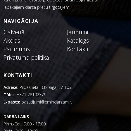
labākajiem dārza preču tirgotājiem.
NAVIGĀCIJA
Galvenā
Jaunumi
Akcijas
Katalogs
Par mums
Kontakti
Privātuma politika
KONTAKTI
Adrese:
Pildas iela 16b, Rīga, LV-1035
Tālr.:
+371 28102379
E-pasts:
pasutijumi@emindarzam.lv
DARBA LAIKS
Pirm.-Cet.: 9:00 - 17:00