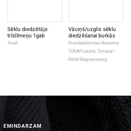
Sēklu diedzētājs
Vāciņš/uzglis sēklu
trīslīmeņu 1gab
diedzēšanai burkās
Toraf
Przedsiebiorstwo Nasienne
TORAF Leszek, Tomasz i
Rafal Wegrzynowscy
EMINDARZAM