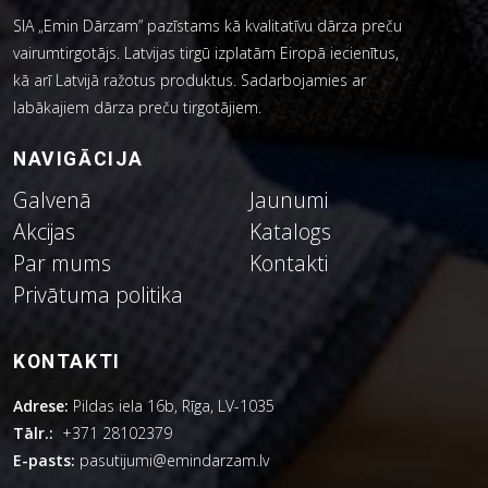
SIA „Emin Dārzam” pazīstams kā kvalitatīvu dārza preču
vairumtirgotājs. Latvijas tirgū izplatām Eiropā iecienītus,
kā arī Latvijā ražotus produktus. Sadarbojamies ar
labākajiem dārza preču tirgotājiem.
NAVIGĀCIJA
Galvenā
Jaunumi
Akcijas
Katalogs
Par mums
Kontakti
Privātuma politika
KONTAKTI
Adrese:
Pildas iela 16b, Rīga, LV-1035
Tālr.:
+371 28102379
E-pasts:
pasutijumi@emindarzam.lv