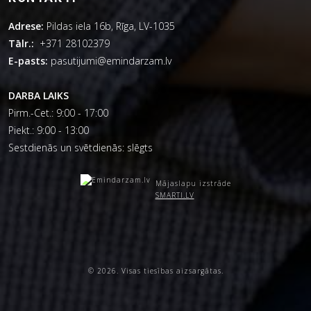
Adrese:
Pildas iela 16b, Rīga, LV-1035
Tālr.:
+371 28102379
E-pasts:
pasutijumi@emindarzam.lv
DARBA LAIKS
Pirm.-Cet.: 9:00 - 17:00
Piekt.: 9:00 - 13:00
Sestdienās un svētdienās: slēgts
Mājaslapu izstrāde
SMARTI.LV
© 2026. Visas tiesības aizsargātas.