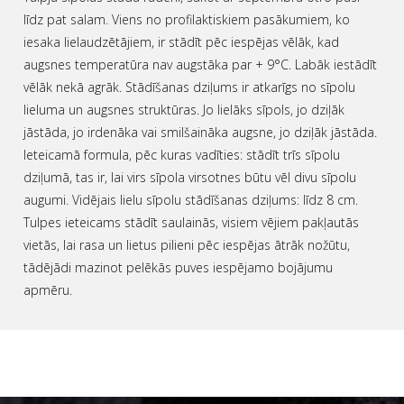
līdz pat salam. Viens no profilaktiskiem pasākumiem, ko
iesaka lielaudzētājiem, ir stādīt pēc iespējas vēlāk, kad
augsnes temperatūra nav augstāka par + 9°C. Labāk iestādīt
vēlāk nekā agrāk. Stādīšanas dziļums ir atkarīgs no sīpolu
lieluma un augsnes struktūras. Jo lielāks sīpols, jo dziļāk
jāstāda, jo irdenāka vai smilšaināka augsne, jo dziļāk jāstāda.
Ieteicamā formula, pēc kuras vadīties: stādīt trīs sīpolu
dziļumā, tas ir, lai virs sīpola virsotnes būtu vēl divu sīpolu
augumi. Vidējais lielu sīpolu stādīšanas dziļums: līdz 8 cm.
Tulpes ieteicams stādīt saulainās, visiem vējiem pakļautās
vietās, lai rasa un lietus pilieni pēc iespējas ātrāk nožūtu,
tādējādi mazinot pelēkās puves iespējamo bojājumu
apmēru.