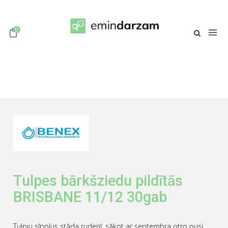
0
Tulpes bārkšziedu pildītās
BRISBANE 11/12 30gab
Tulpju sīpolus stāda rudenī, sākot ar septembra otro pusi