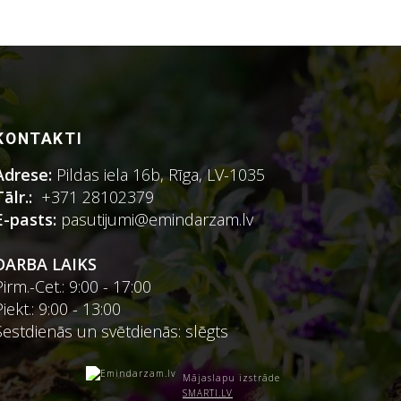
KONTAKTI
Adrese:
Pildas iela 16b, Rīga, LV-1035
Tālr.:
+371 28102379
E-pasts:
pasutijumi@emindarzam.lv
DARBA LAIKS
Pirm.-Cet.: 9:00 - 17:00
Piekt.: 9:00 - 13:00
Sestdienās un svētdienās: slēgts
Mājaslapu izstrāde
SMARTI.LV