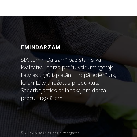
EMINDARZAM
SIA „Emin Dārzam” pazīstams kā
kvalitatīvu dārza preču vairumtirgotājs.
Latvijas tirgū izplatām Eiropā iecienītus,
kā arī Latvijā ražotus produktus.
Sadarbojamies ar labākajiem dārza
preču tirgotājiem.
© 2026. Visas tiesības aizsargātas.