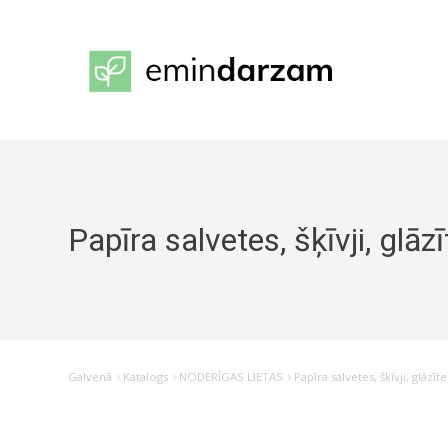
Papīra salvetes, šķīvji, glāz
Galvenā
Katalogs
NODERĪGAS LIETAS
Papīra salvetes, šķīvji, glāzīte