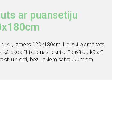
uts ar puansetiju
20x180cm
druku, izmērs 120x180cm. Lieliski piemērots
s kā padarīt ikdienas pikniku īpašāku, kā arī
kaisti un ērti, bez liekiem satraukumiem.