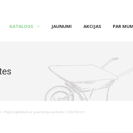
KATALOGS
JAUNUMI
AKCIJAS
PAR MU
ītes
s
Papīra galdauts ar puansetiju apdruku 120x180cm