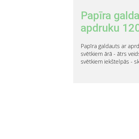
Papīra galda
apdruku 1
Papīra galdauts ar apr
svētkiem ārā - ātrs veid
svētkiem iekštelpās - s