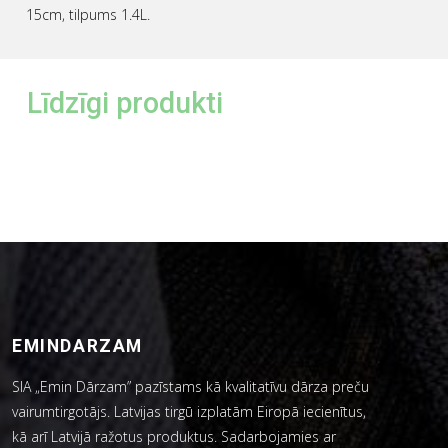
15cm, tilpums 1.4L.
Līdzīgi produkti
EMINDARZAM
SIA „Emin Dārzam” pazīstams kā kvalitatīvu dārza preču
vairumtirgotājs. Latvijas tirgū izplatām Eiropā iecienītus,
kā arī Latvijā ražotus produktus. Sadarbojamies ar