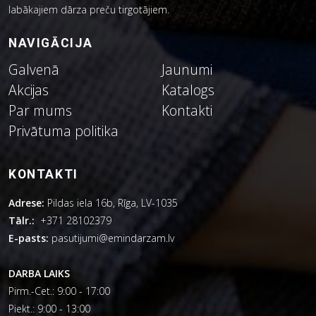
labākajiem dārza preču tirgotājiem.
NAVIGĀCIJA
Galvenā
Jaunumi
Akcijas
Katalogs
Par mums
Kontakti
Privātuma politika
KONTAKTI
Adrese:
Pildas iela 16b, Rīga, LV-1035
Tālr.:
+371 28102379
E-pasts:
pasutijumi@emindarzam.lv
DARBA LAIKS
Pirm.-Cet.: 9:00 - 17:00
Piekt.: 9:00 - 13:00